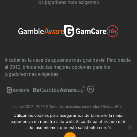
los jugadores mas exigentes.
Inkabet es la casa de apuestas más grande del Perú desde
el 2012, brindando las mejores opciones para los
jugadores mas exigentes.
Inkabet 2012 - 2023 © Todos los derechos reservados |
BetssonPeru
|
BetssonChile
|
BetssonBrasil
|
Utilizamos cookies para asegurarnos de brindarle la mejor
Políticas de Privacidad
experiencia en nuestro sitio web. Si continúa utilizando este
sitio, asumiremos que está satisfecho con él.
Ok