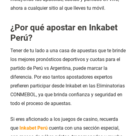
ahora a cualquier sitio al que lleves tu móvil.
¿Por qué apostar en Inkabet
Perú?
Tener de tu lado a una casa de apuestas que te brinde
los mejores pronósticos deportivos y cuotas para el
partido de Perú vs Argentina, puede marcar la
diferencia. Por eso tantos apostadores expertos
prefieren participar desde Inkabet en las Eliminatorias
CONMEBOL, ya que brinda confianza y seguridad en
todo el proceso de apuestas.
Si eres aficionado a los juegos de casino, recuerda
que
Inkabet Perú
cuenta con una sección especial,