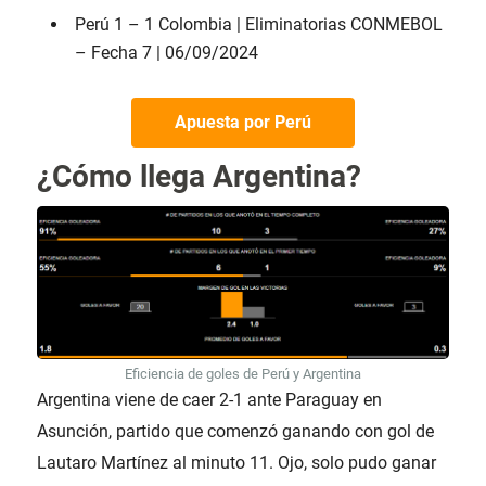
Perú 1 – 1 Colombia | Eliminatorias CONMEBOL
– Fecha 7 | 06/09/2024
Apuesta por Perú
¿Cómo llega Argentina?
Eficiencia de goles de Perú y Argentina
Argentina viene de caer 2-1 ante Paraguay en
Asunción, partido que comenzó ganando con gol de
Lautaro Martínez al minuto 11. Ojo, solo pudo ganar