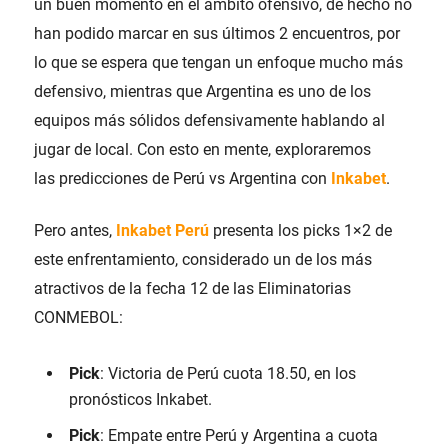
un buen momento en el ámbito ofensivo, de hecho no
han podido marcar en sus últimos 2 encuentros, por
lo que se espera que tengan un enfoque mucho más
defensivo, mientras que Argentina es uno de los
equipos más sólidos defensivamente hablando al
jugar de local. Con esto en mente, exploraremos
las predicciones de Perú vs Argentina con
Inkabet
.
Pero antes,
Inkabet Perú
presenta los picks 1×2 de
este enfrentamiento, considerado un de los más
atractivos de la fecha 12 de las Eliminatorias
CONMEBOL:
Pick
: Victoria de Perú cuota 18.50, en los
pronósticos Inkabet.
Pick
: Empate entre Perú y Argentina a cuota