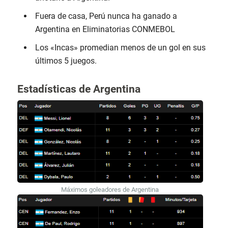
Fuera de casa, Perú nunca ha ganado a
Argentina en Eliminatorias CONMEBOL
Los «Incas» promedian menos de un gol en sus
últimos 5 juegos.
Estadísticas de
Argentina
Máximos goleadores de Argentina