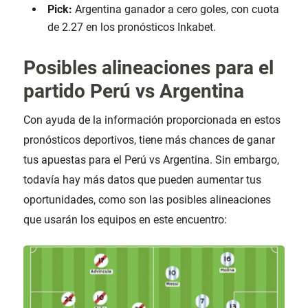
Pick:
Argentina ganador a cero goles, con cuota
de 2.27 en los pronósticos Inkabet.
Posibles alineaciones para el
partido Perú vs Argentina
Con ayuda de la información proporcionada en estos
pronósticos deportivos, tiene más chances de ganar
tus apuestas para el Perú vs Argentina. Sin embargo,
todavía hay más datos que pueden aumentar tus
oportunidades, como son las posibles alineaciones
que usarán los equipos en este encuentro: