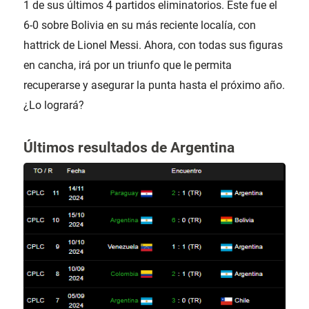
1 de sus últimos 4 partidos eliminatorios. Este fue el
6-0 sobre Bolivia en su más reciente localía, con
hattrick de Lionel Messi. Ahora, con todas sus figuras
en cancha, irá por un triunfo que le permita
recuperarse y asegurar la punta hasta el próximo año.
¿Lo logrará?
Últimos resultados de Argentina