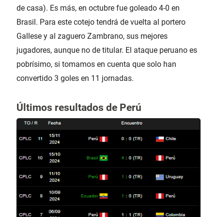
de casa). Es más, en octubre fue goleado 4-0 en
Brasil. Para este cotejo tendrá de vuelta al portero
Gallese y al zaguero Zambrano, sus mejores
jugadores, aunque no de titular. El ataque peruano es
pobrísimo, si tomamos en cuenta que solo han
convertido 3 goles en 11 jornadas.
Últimos resultados de Perú