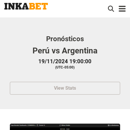
Pronósticos
Perú vs Argentina
19/11/2024 19:00:00
(UTC-05:00)
View Stats