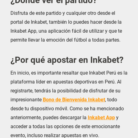
¿Dónde ver el partido?
Disfruta de este partido y cualquier otro desde el
portal de Inkabet, también lo puedes hacer desde la
Inkabet App, una aplicación fácil de utilizar y que te
permite llevar la emoción del fútbol a todas partes.
¿Por qué apostar en Inkabet?
En inicio, es importante resaltar que Inkabet Perú es la
plataforma líder en apuestas deportivas en Perú. Al
registrarte, tendrás la posibilidad de disfrutar de su
impresionante
Bono de Bienvenida Inkabet
, todo
desde tu dispositivo móvil. Como se ha mencionado
anteriormente, puedes descargar la
Inkabet App
y
acceder a todas las opciones de este emocionante
evento, incluso realizar apuestas en vivo.