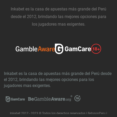
Inkabet es la casa de apuestas más grande del Perú
desde el 2012, brindando las mejores opciones para
los jugadores mas exigentes.
Inkabet es la casa de apuestas más grande del Perú desde
el 2012, brindando las mejores opciones para los
jugadores mas exigentes.
Inkabet 2012 - 2023 © Todos los derechos reservados |
BetssonPeru
|