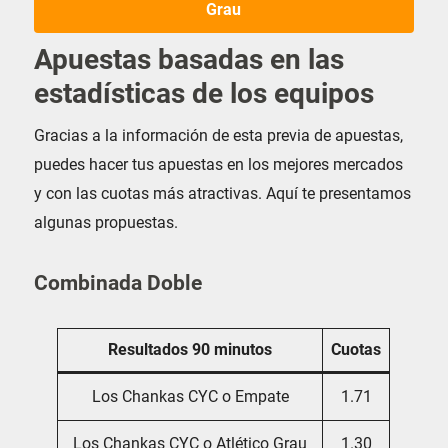
Grau
Apuestas basadas en las
estadísticas de los equipos
Gracias a la información de esta previa de apuestas,
puedes hacer tus apuestas en los mejores mercados
y con las cuotas más atractivas. Aquí te presentamos
algunas propuestas.
Combinada Doble
Resultados 90 minutos
Cuotas
Los Chankas CYC o Empate
1.71
Los Chankas CYC o Atlético Grau
1.30