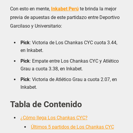
Con esto en mente,
Inkabet Perú
te brinda la mejor
previa de apuestas de este partidazo entre Deportivo
Garcilaso y Universitario:
Pick
: Victoria de Los Chankas CYC cuota 3.44,
en Inkabet.
Pick
: Empate entre Los Chankas CYC y Atlético
Grau a cuota 3.38, en Inkabet.
Pick
: Victoria de Atlético Grau a cuota 2.07, en
Inkabet.
Tabla de Contenido
¿Cómo llega Los Chankas CYC?
Últimos 5 partidos de Los Chankas CYC