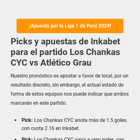
¡Apuesta por la Liga 1 de Perú 2024!
Picks y apuestas de Inkabet
para el partido Los Chankas
CYC vs Atlético Grau
Nuestro pronóstico es apostar a favor de local, por un
resultado discreto, sin embargo, el actual estado de
forma de estos equipos nos puede indicar que ambos
marcarán en este partido.
Pick:
Los Chankas CYC anota más de 1.5 goles,
con cuota 2.16 en Inkabet.
Pick:
Los Chankas CYC gana a cero goles, con