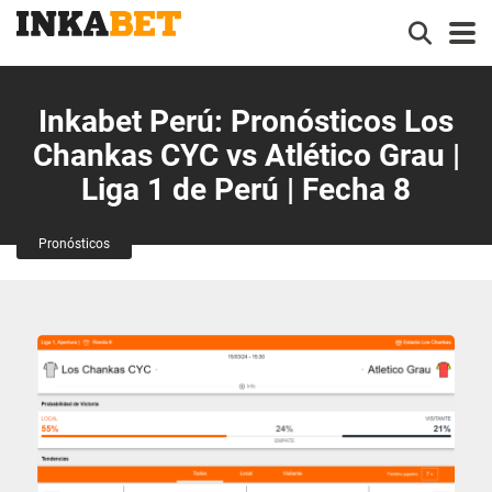
Inkabet Perú: Pronósticos Los
Chankas CYC vs Atlético Grau |
Liga 1 de Perú | Fecha 8
Pronósticos