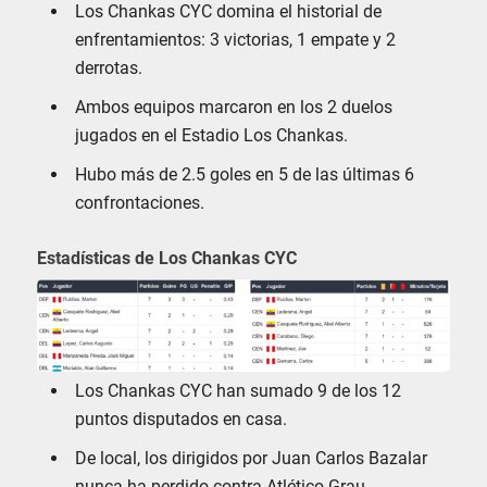
Los Chankas CYC domina el historial de
enfrentamientos: 3 victorias, 1 empate y 2
derrotas.
Ambos equipos marcaron en los 2 duelos
jugados en el Estadio Los Chankas.
Hubo más de 2.5 goles en 5 de las últimas 6
confrontaciones.
Estadísticas de Los Chankas CYC
Los Chankas CYC han sumado 9 de los 12
puntos disputados en casa.
De local, los dirigidos por Juan Carlos Bazalar
nunca ha perdido contra Atlético Grau.