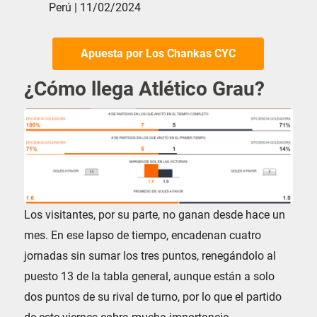
Perú | 11/02/2024
Apuesta por Los Chankas CYC
¿Cómo llega Atlético Grau?
Los visitantes, por su parte, no ganan desde hace un
mes. En ese lapso de tiempo, encadenan cuatro
jornadas sin sumar los tres puntos, renegándolo al
puesto 13 de la tabla general, aunque están a solo
dos puntos de su rival de turno, por lo que el partido