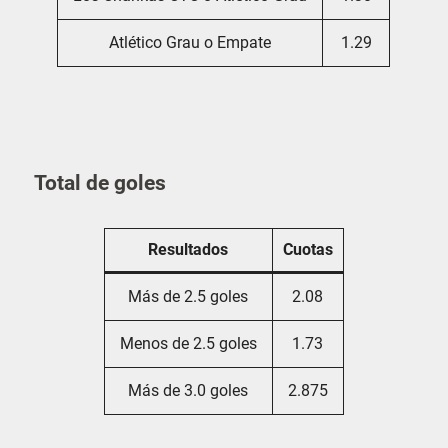
Atlético Grau o Empate
1.29
Total de goles
Resultados
Cuotas
Más de 2.5 goles
2.08
Menos de 2.5 goles
1.73
Más de 3.0 goles
2.875