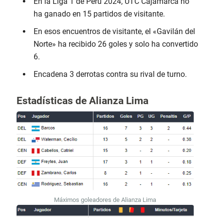
En la Liga 1 de Perú 2024, UTC Cajamarca no
ha ganado en 15 partidos de visitante.
En esos encuentros de visitante, el «Gavilán del
Norte» ha recibido 26 goles y solo ha convertido
6.
Encadena 3 derrotas contra su rival de turno.
Estadísticas de
Alianza Lima
Máximos goleadores de Alianza Lima