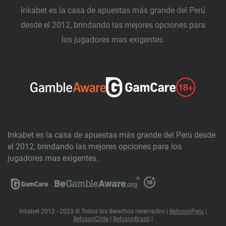
Inkabet es la casa de apuestas más grande del Perú
desde el 2012, brindando las mejores opciones para
los jugadores mas exigentes.
Inkabet es la casa de apuestas más grande del Perú desde
el 2012, brindando las mejores opciones para los
jugadores mas exigentes.
Inkabet 2012 - 2023 © Todos los derechos reservados |
BetssonPeru
|
BetssonChile
|
BetssonBrasil
|