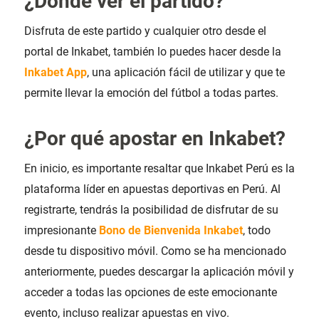
¿Dónde ver el partido?
Disfruta de este partido y cualquier otro desde el
portal de Inkabet, también lo puedes hacer desde la
Inkabet App
, una aplicación fácil de utilizar y que te
permite llevar la emoción del fútbol a todas partes.
¿Por qué apostar en Inkabet?
En inicio, es importante resaltar que Inkabet Perú es la
plataforma líder en apuestas deportivas en Perú. Al
registrarte, tendrás la posibilidad de disfrutar de su
impresionante
Bono de Bienvenida Inkabet
, todo
desde tu dispositivo móvil. Como se ha mencionado
anteriormente, puedes descargar la aplicación móvil y
acceder a todas las opciones de este emocionante
evento, incluso realizar apuestas en vivo.