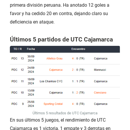
primera división peruana. Ha anotado 12 goles a
favor y ha cedido 20 en contra, dejando claro su
deficiencia en ataque.
Últimos 5 partidos de UTC Cajamarca
Últimos 5 resultados de UTC Cajamarca
En sus últimos 5 juegos, el rendimiento de UTC
Cajamarca es 1 victoria, 1 empate y 3 derrotas en