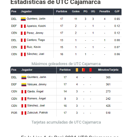
Estadísticas de
UTC Cajamarca
Máximos goleadores de UTC Cajamarca
Tarjetas acumuladas de UTC Cajamarca