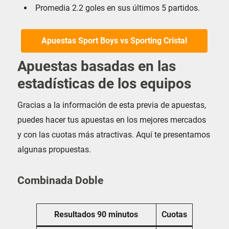
Promedia 2.2 goles en sus últimos 5 partidos.
Apuestas Sport Boys vs Sporting Cristal
Apuestas basadas en las
estadísticas de los equipos
Gracias a la información de esta previa de apuestas,
puedes hacer tus apuestas en los mejores mercados
y con las cuotas más atractivas. Aquí te presentamos
algunas propuestas.
Combinada Doble
Resultados 90 minutos
Cuotas