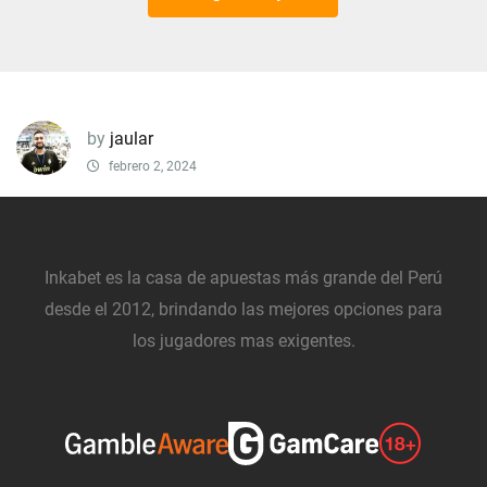
by
jaular
febrero 2, 2024
Inkabet es la casa de apuestas más grande del Perú
desde el 2012, brindando las mejores opciones para
los jugadores mas exigentes.