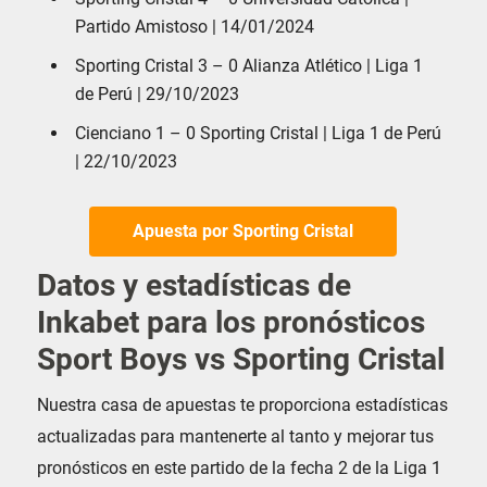
Partido Amistoso | 14/01/2024
Sporting Cristal 3 – 0 Alianza Atlético | Liga 1
de Perú | 29/10/2023
Cienciano 1 – 0 Sporting Cristal | Liga 1 de Perú
| 22/10/2023
Apuesta por Sporting Cristal
Datos y estadísticas de
Inkabet para los pronósticos
Sport Boys vs Sporting Cristal
Nuestra casa de apuestas te proporciona estadísticas
actualizadas para mantenerte al tanto y mejorar tus
pronósticos en este partido de la fecha 2 de la Liga 1