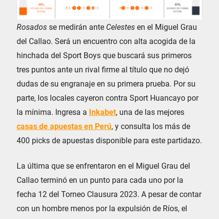
Rosados
se medirán ante
Celestes
en el Miguel Grau
del Callao. Será un encuentro con alta acogida de la
hinchada del Sport Boys que buscará sus primeros
tres puntos ante un rival firme al título que no dejó
dudas de su engranaje en su primera prueba. Por su
parte, los locales cayeron contra Sport Huancayo por
la mínima. Ingresa a
Inkabet
, una de las mejores
casas de apuestas en Perú
, y consulta los más de
400 picks de apuestas disponible para este partidazo.
La última que se enfrentaron en el Miguel Grau del
Callao terminó en un punto para cada uno por la
fecha 12 del Torneo Clausura 2023. A pesar de contar
con un hombre menos por la expulsión de Ríos, el