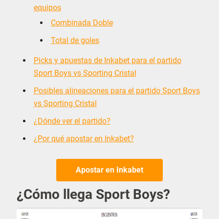
equipos
Combinada Doble
Total de goles
Picks y apuestas de Inkabet para el partido
Sport Boys vs Sporting Cristal
Posibles alineaciones para el partido Sport Boys
vs Sporting Cristal
¿Dónde ver el partido?
¿Por qué apostar en Inkabet?
Apostar en Inkabet
¿Cómo llega Sport Boys?