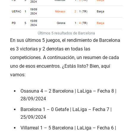
Últimos 5 resultados de Barcelona
En sus últimos 5 juegos, el rendimiento de Barcelona
es 3 victorias y 2 derrotas en todas las
competiciones. A continuación, un resumen de cada
uno de esos encuentros. ¿Estás listo? Bien, aquí
vamos:
Osasuna 4 – 2 Barcelona | LaLiga – Fecha 8 |
28/09/2024
Barcelona 1 – 0 Getafe | LaLiga – Fecha 7 |
25/09/2024
Villarreal 1 – 5 Barcelona | LaLiga – Fecha 6 |