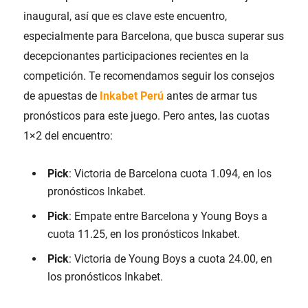
inaugural, así que es clave este encuentro,
especialmente para Barcelona, que busca superar sus
decepcionantes participaciones recientes en la
competición. Te recomendamos seguir los consejos
de apuestas de
Inkabet Perú
antes de armar tus
pronósticos para este juego. Pero antes, las cuotas
1×2 del encuentro:
Pick
: Victoria de Barcelona cuota 1.094, en los
pronósticos Inkabet.
Pick
: Empate entre Barcelona y Young Boys a
cuota 11.25, en los pronósticos Inkabet.
Pick
: Victoria de Young Boys a cuota 24.00, en
los pronósticos Inkabet.