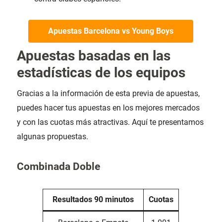
Apuestas Barcelona vs Young Boys
Apuestas basadas en las
estadísticas de los equipos
Gracias a la información de esta previa de apuestas,
puedes hacer tus apuestas en los mejores mercados
y con las cuotas más atractivas. Aquí te presentamos
algunas propuestas.
Combinada Doble
Resultados 90 minutos
Cuotas