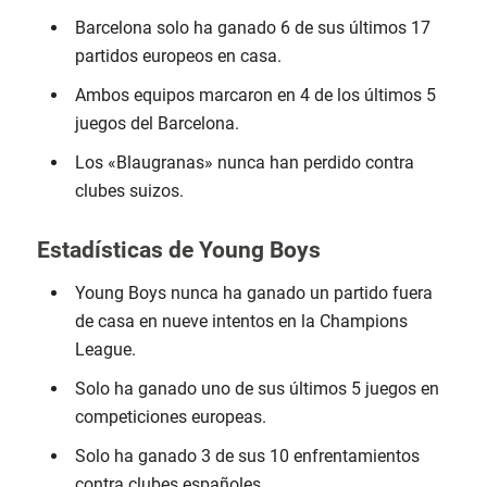
Barcelona solo ha ganado 6 de sus últimos 17
partidos europeos en casa.
Ambos equipos marcaron en 4 de los últimos 5
juegos del Barcelona.
Los «Blaugranas» nunca han perdido contra
clubes suizos.
Estadísticas de
Young Boys
Young Boys nunca ha ganado un partido fuera
de casa en nueve intentos en la Champions
League.
Solo ha ganado uno de sus últimos 5 juegos en
competiciones europeas.
Solo ha ganado 3 de sus 10 enfrentamientos
contra clubes españoles.