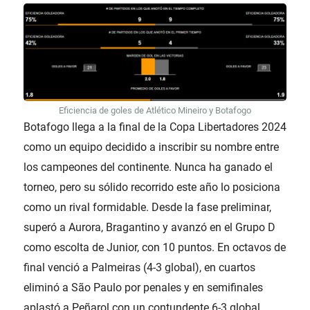
Eficiencia de goles de Atlético Mineiro y Botafogo
Botafogo llega a la final de la Copa Libertadores 2024
como un equipo decidido a inscribir su nombre entre
los campeones del continente. Nunca ha ganado el
torneo, pero su sólido recorrido este año lo posiciona
como un rival formidable. Desde la fase preliminar,
superó a Aurora, Bragantino y avanzó en el Grupo D
como escolta de Junior, con 10 puntos. En octavos de
final venció a Palmeiras (4-3 global), en cuartos
eliminó a São Paulo por penales y en semifinales
aplastó a Peñarol con un contundente 6-3 global.