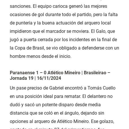
sanciones. El equipo carioca generó las mejores
ocasiones de gol durante todo el partido, pero la falta
de puntería y la buena actuación del arquero local
impidieron que el marcador se moviera. El Galo, que
jugó a puerta cerrada por los incidentes en la final de
la Copa de Brasil, se vio obligado a defenderse con un
hombre menos desde el inicio.
Paranaense 1 – 0 Atlético Mineiro | Brasileirao –
Jornada 19 | 16/11/2024
Un pase preciso de Gabriel encontró a Tomás Cuello
en una posición ideal para rematar. El delantero no
dudó y sacó un potente disparo desde media
distancia que se coló en el ángulo, dejando sin
opciones al arquero de Atlético Mineiro. Ese golazo,