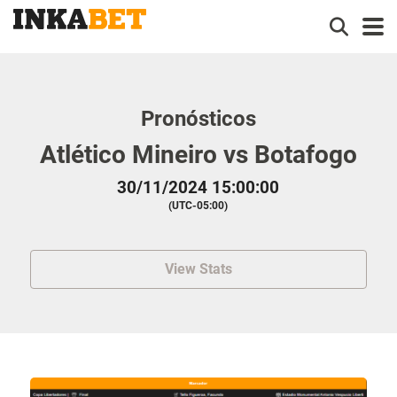
Pronósticos
Atlético Mineiro vs Botafogo
30/11/2024 15:00:00
(UTC-05:00)
View Stats