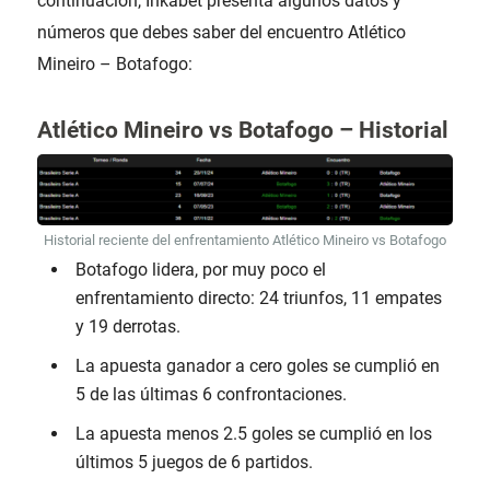
continuación, Inkabet presenta algunos datos y
números que debes saber del encuentro Atlético
Mineiro – Botafogo:
Atlético Mineiro vs Botafogo – Historial
Historial reciente del enfrentamiento Atlético Mineiro vs Botafogo
Botafogo lidera, por muy poco el
enfrentamiento directo: 24 triunfos, 11 empates
y 19 derrotas.
La apuesta ganador a cero goles se cumplió en
5 de las últimas 6 confrontaciones.
La apuesta menos 2.5 goles se cumplió en los
últimos 5 juegos de 6 partidos.