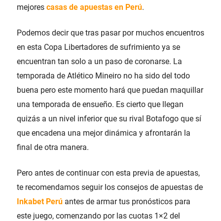
mejores
casas de apuestas en Perú
.
Podemos decir que tras pasar por muchos encuentros
en esta Copa Libertadores de sufrimiento ya se
encuentran tan solo a un paso de coronarse. La
temporada de Atlético Mineiro no ha sido del todo
buena pero este momento hará que puedan maquillar
una temporada de ensueño. Es cierto que llegan
quizás a un nivel inferior que su rival Botafogo que sí
que encadena una mejor dinámica y afrontarán la
final de otra manera.
Pero antes de continuar con esta previa de apuestas,
te recomendamos seguir los consejos de apuestas de
Inkabet Perú
antes de armar tus pronósticos para
este juego, comenzando por las cuotas 1×2 del