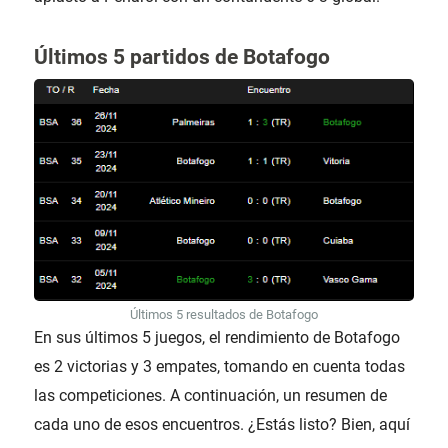
Últimos 5 partidos de Botafogo
Últimos 5 resultados de Botafogo
En sus últimos 5 juegos, el rendimiento de Botafogo
es 2 victorias y 3 empates, tomando en cuenta todas
las competiciones. A continuación, un resumen de
cada uno de esos encuentros. ¿Estás listo? Bien, aquí