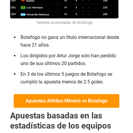
Tarjetas acumuladas de Botafogo
Botafogo no gana un título internacional desde
hace 21 años.
Los dirigidos por Artur Jorge solo han perdido
uno de sus últimos 20 partidos.
En 3 de los últimos 5 juegos de Botafogo se
cumplió la apuesta menos de 2.5 goles.
Apuestas Atlético Mineiro vs Botafogo
Apuestas basadas en las
estadísticas de los equipos