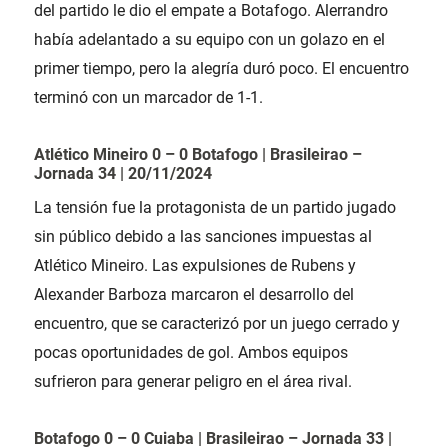
del partido le dio el empate a Botafogo. Alerrandro
había adelantado a su equipo con un golazo en el
primer tiempo, pero la alegría duró poco. El encuentro
terminó con un marcador de 1-1.
Atlético Mineiro 0 – 0 Botafogo | Brasileirao –
Jornada 34 | 20/11/2024
La tensión fue la protagonista de un partido jugado
sin público debido a las sanciones impuestas al
Atlético Mineiro. Las expulsiones de Rubens y
Alexander Barboza marcaron el desarrollo del
encuentro, que se caracterizó por un juego cerrado y
pocas oportunidades de gol. Ambos equipos
sufrieron para generar peligro en el área rival.
Botafogo 0 – 0 Cuiaba | Brasileirao – Jornada 33 |