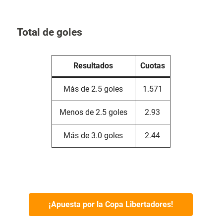
Total de goles
Resultados
Cuotas
Más de 2.5 goles
1.571
Menos de 2.5 goles
2.93
Más de 3.0 goles
2.44
¡Apuesta por la Copa Libertadores!