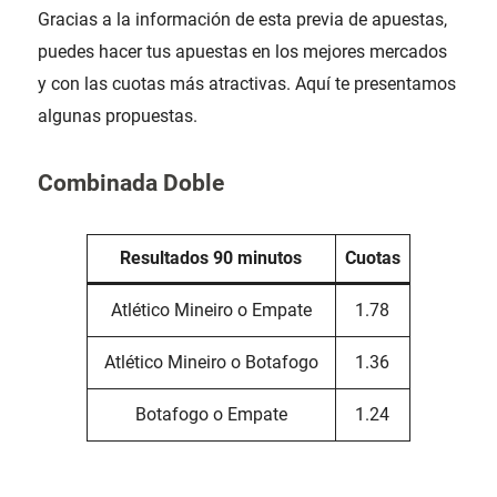
Gracias a la información de esta previa de apuestas,
puedes hacer tus apuestas en los mejores mercados
y con las cuotas más atractivas. Aquí te presentamos
algunas propuestas.
Combinada Doble
Resultados 90 minutos
Cuotas
Atlético Mineiro o Empate
1.78
Atlético Mineiro o Botafogo
1.36
Botafogo o Empate
1.24