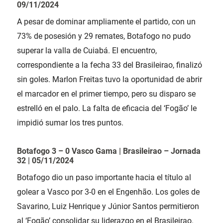
09/11/2024
A pesar de dominar ampliamente el partido, con un
73% de posesión y 29 remates, Botafogo no pudo
superar la valla de Cuiabá. El encuentro,
correspondiente a la fecha 33 del Brasileirao, finalizó
sin goles. Marlon Freitas tuvo la oportunidad de abrir
el marcador en el primer tiempo, pero su disparo se
estrelló en el palo. La falta de eficacia del ‘Fogão’ le
impidió sumar los tres puntos.
Botafogo 3 – 0 Vasco Gama | Brasileirao – Jornada
32 | 05/11/2024
Botafogo dio un paso importante hacia el título al
golear a Vasco por 3-0 en el Engenhão. Los goles de
Savarino, Luiz Henrique y Júnior Santos permitieron
al ‘Fogão’ consolidar su liderazgo en el Brasileirao.