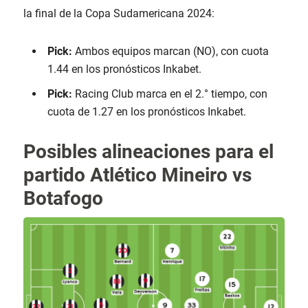
la final de la Copa Sudamericana 2024:
Pick:
Ambos equipos marcan (NO), con cuota
1.44 en los pronósticos Inkabet.
Pick:
Racing Club marca en el 2.° tiempo, con
cuota de 1.27 en los pronósticos Inkabet.
Posibles alineaciones para el
partido Atlético Mineiro vs
Botafogo