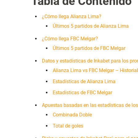
Tabla de Contenido
¿Cómo llega Alianza Lima?
Últimos 5 partidos de Alianza Lima
¿Cómo llega FBC Melgar?
Últimos 5 partidos de FBC Melgar
Datos y estadísticas de Inkabet para los pr
Alianza Lima vs FBC Melgar – Historial
Estadísticas de Alianza Lima
Estadísticas de FBC Melgar
Apuestas basadas en las estadísticas de lo
Combinada Doble
Total de goles