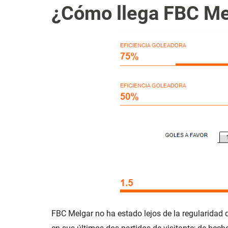
¿Cómo llega FBC Me
FBC Melgar no ha estado lejos de la regularidad 