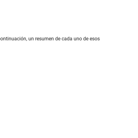
A continuación, un resumen de cada uno de esos