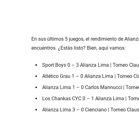
En sus últimos 5 juegos, el rendimiento de Alian
encuentros. ¿Estás listo? Bien, aquí vamos:
Sport Boys 0 – 3 Alianza Lima | Torneo Cl
Atlético Grau 1 – 0 Alianza Lima | Torneo 
Alianza Lima 1 – 0 Carlos Mannucci | Torn
Los Chankas CYC 0 – 1 Alianza Lima | Torn
Alianza Lima 3 – 0 Cienciano | Torneo Clau