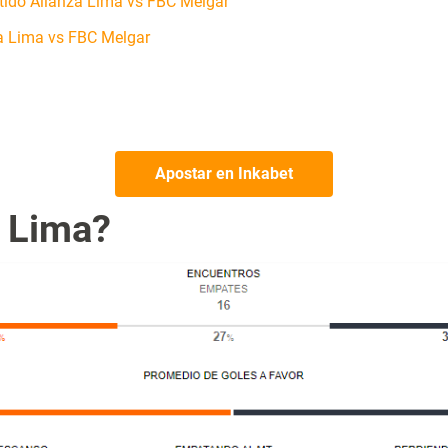
rtido Alianza Lima vs FBC Melgar
za Lima vs FBC Melgar
Apostar en Inkabet
a Lima?