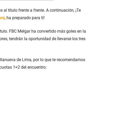
l título frente a frente. A continuación, ¡Te
erú
, ha preparado para ti!
título. FBC Melgar ha convertido más goles en la
es, tendrán la oportunidad de llevarse los tres
 Villanueva de Lima, por lo que te recomendamos
 cuotas 1×2 del encuentro: