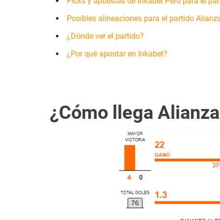
Picks y apuestas de Inkabet Perú para el pa
Posibles alineaciones para el partido Alian
¿Dónde ver el partido?
¿Por qué apostar en Inkabet?
¿Cómo llega Alianz