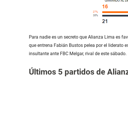
Para nadie es un secreto que Alianza Lima es favor
que entrena Fabián Bustos pelea por el liderato 
insultante ante FBC Melgar, rival de este sábado.
Últimos 5 partidos de Alian