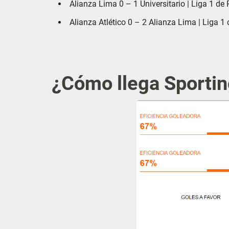
Alianza Lima 0 – 1 Universitario | Liga 1 de
Alianza Atlético 0 – 2 Alianza Lima | Liga 1
¿Cómo llega Sportin