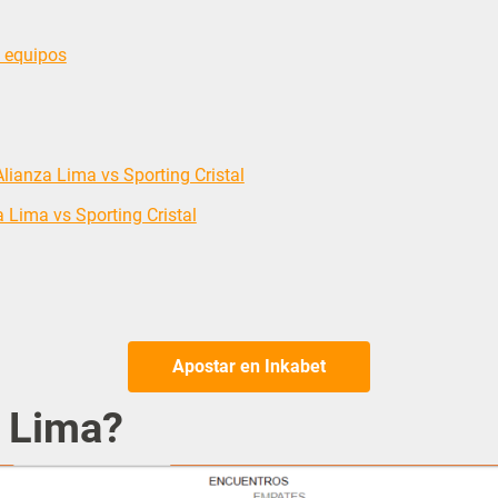
s equipos
Alianza Lima vs Sporting Cristal
a Lima vs Sporting Cristal
Apostar en Inkabet
a Lima?