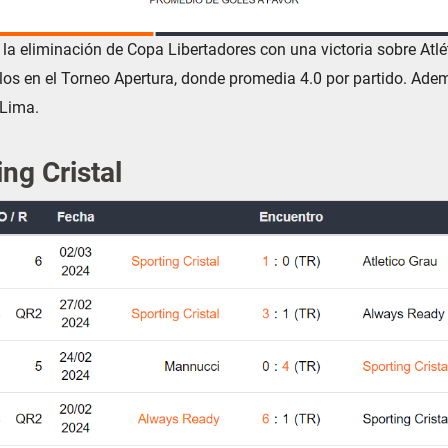
 la eliminación de Copa Libertadores con una victoria sobre Atlé
ellos en el Torneo Apertura, donde promedia 4.0 por partido. Ad
 Lima.
ng Cristal