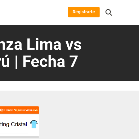
Registrarte
anza Lima vs
rú | Fecha 7