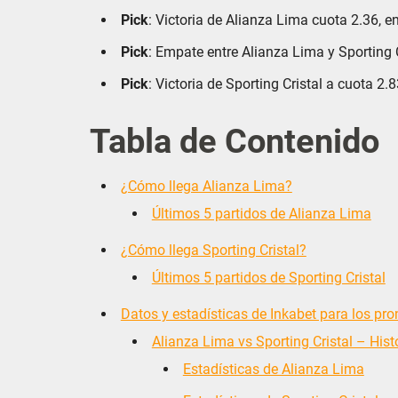
Pick
: Victoria de Alianza Lima cuota 2.36, e
Pick
: Empate entre Alianza Lima y Sporting C
Pick
: Victoria de Sporting Cristal a cuota 2.8
Tabla de Contenido
¿Cómo llega Alianza Lima?
Últimos 5 partidos de Alianza Lima
¿Cómo llega Sporting Cristal?
Últimos 5 partidos de Sporting Cristal
Datos y estadísticas de Inkabet para los pro
Alianza Lima vs Sporting Cristal – Histo
Estadísticas de Alianza Lima