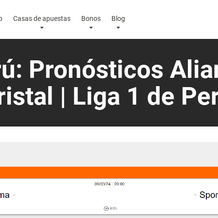
p
Casas de apuestas
Bonos
Blog
ú: Pronósticos Ali
istal | Liga 1 de Pe