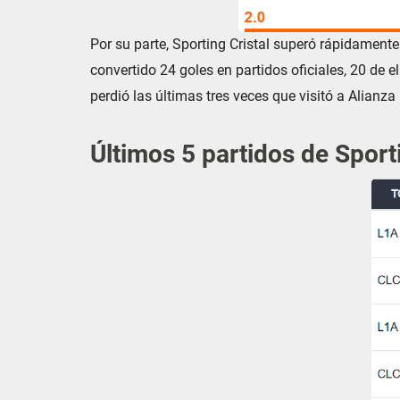
Por su parte, Sporting Cristal superó rápidamente
convertido 24 goles en partidos oficiales, 20 de 
perdió las últimas tres veces que visitó a Alianza
Últimos 5 partidos de Sporti