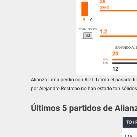
Alianza Lima perdió con ADT Tarma el pasado fin d
por Alejandro Restrepo no han estado tan sólidos 
Últimos 5 partidos de Alian