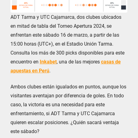
ADT Tarma y UTC Cajamarca, dos clubes ubicados
en mitad de tabla del Torneo Apertura 2024, se
enfrentan este sábado 16 de marzo, a partir de las
15:00 horas (UTC+), en el Estadio Unión Tarma.
Consulta los más de 300 picks disponibles para este
encuentro en
Inkabet
, una de las mejores
casas de
apuestas en Perú
.
Ambos clubes están igualados en puntos, aunque los
visitantes aventajan por diferencia de goles. En todo
caso, la victoria es una necesidad para este
enfrentamiento, si ADT Tarma y UTC Cajamarca
quieren escalar posiciones. ¿Quién sacará ventaja
este sábado?