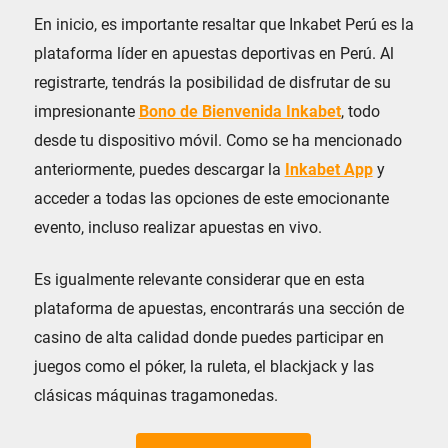
En inicio, es importante resaltar que Inkabet Perú es la
plataforma líder en apuestas deportivas en Perú. Al
registrarte, tendrás la posibilidad de disfrutar de su
impresionante
Bono de Bienvenida Inkabet
, todo
desde tu dispositivo móvil. Como se ha mencionado
anteriormente, puedes descargar la
Inkabet App
y
acceder a todas las opciones de este emocionante
evento, incluso realizar apuestas en vivo.
Es igualmente relevante considerar que en esta
plataforma de apuestas, encontrarás una sección de
casino de alta calidad donde puedes participar en
juegos como el póker, la ruleta, el blackjack y las
clásicas máquinas tragamonedas.