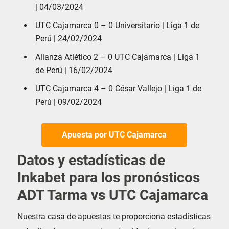
| 04/03/2024
UTC Cajamarca 0 – 0 Universitario | Liga 1 de
Perú | 24/02/2024
Alianza Atlético 2 – 0 UTC Cajamarca | Liga 1
de Perú | 16/02/2024
UTC Cajamarca 4 – 0 César Vallejo | Liga 1 de
Perú | 09/02/2024
Apuesta por UTC Cajamarca
Datos y estadísticas de
Inkabet para los pronósticos
ADT Tarma vs UTC Cajamarca
Nuestra casa de apuestas te proporciona estadísticas