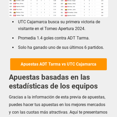
UTC Cajamarca busca su primera victoria de
visitante en el Torneo Apertura 2024.
Promedia 1.4 goles contra ADT Tarma.
Solo ha ganado uno de sus últimos 6 partidos.
Apuestas ADT Tarma vs UTC Cajamarca
Apuestas basadas en las
estadísticas de los equipos
Gracias a la información de esta previa de apuestas,
puedes hacer tus apuestas en los mejores mercados
y con las cuotas más atractivas. Aquí te presentamos