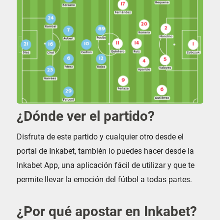
¿Dónde ver el partido?
Disfruta de este partido y cualquier otro desde el
portal de Inkabet, también lo puedes hacer desde la
Inkabet App, una aplicación fácil de utilizar y que te
permite llevar la emoción del fútbol a todas partes.
¿Por qué apostar en Inkabet?