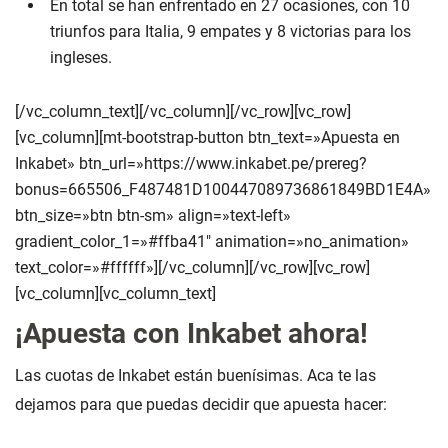
En total se han enfrentado en 27 ocasiones, con 10
triunfos para Italia, 9 empates y 8 victorias para los
ingleses.
[/vc_column_text][/vc_column][/vc_row][vc_row]
[vc_column][mt-bootstrap-button btn_text=»Apuesta en
Inkabet» btn_url=»https://www.inkabet.pe/prereg?
bonus=665506_F487481D100447089736861849BD1E4A»
btn_size=»btn btn-sm» align=»text-left»
gradient_color_1=»#ffba41″ animation=»no_animation»
text_color=»#ffffff»][/vc_column][/vc_row][vc_row]
[vc_column][vc_column_text]
¡Apuesta con Inkabet ahora!
Las cuotas de Inkabet están buenísimas. Aca te las
dejamos para que puedas decidir que apuesta hacer: