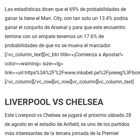
Las estadísticas dicen que el 69% de probabilidades de
ganar la tiene el Man. City, con tan solo un 13.4% podría
ganar el conjunto de Arsenal y para que este encuentro
termine con un empate tenemos un 17.6% de
probabilidades de que no se mueva el marcador.
[/vc_column_text][vc_btn title=»¡Comienza a Apostar!»
color=»warning» size=»lg»
link=»url:https%3A%2F%2Fwww.inkabet.pe%2Fprereg%3F
[/vc_column][/vc_row][vc_row][vc_column][vc_column_text]
LIVERPOOL VS CHELSEA
Este Liverpool vs Chelsea se jugará el próximo sábado 28
de agosto en el estadio de Anfield, es uno de los partidos
más interesantes de la tercera jornada de la Premier