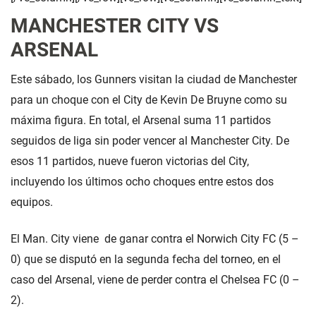
MANCHESTER CITY VS
ARSENAL
Este sábado, los Gunners visitan la ciudad de Manchester
para un choque con el City de Kevin De Bruyne como su
máxima figura. En total, el Arsenal suma 11 partidos
seguidos de liga sin poder vencer al Manchester City. De
esos 11 partidos, nueve fueron victorias del City,
incluyendo los últimos ocho choques entre estos dos
equipos.
El Man. City viene de ganar contra el Norwich City FC (5 –
0) que se disputó en la segunda fecha del torneo, en el
caso del Arsenal, viene de perder contra el Chelsea FC (0 –
2).