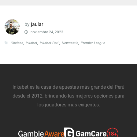
by
jaular
noviembre 24, 2023
Chelsea
,
Inkabet
,
Inkabet Perú
,
Newcastle
,
Premier League
Inkabet es la casa de apuestas más grande del Perú
desde el 2012, brindando las mejores opciones para
los jugadores mas exigentes.