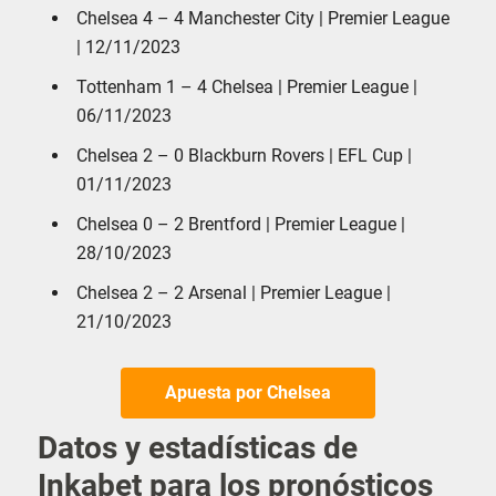
Chelsea 4 – 4 Manchester City | Premier League
| 12/11/2023
Tottenham 1 – 4 Chelsea | Premier League |
06/11/2023
Chelsea 2 – 0 Blackburn Rovers | EFL Cup |
01/11/2023
Chelsea 0 – 2 Brentford | Premier League |
28/10/2023
Chelsea 2 – 2 Arsenal | Premier League |
21/10/2023
Apuesta por Chelsea
Datos y estadísticas de
Inkabet para los pronósticos