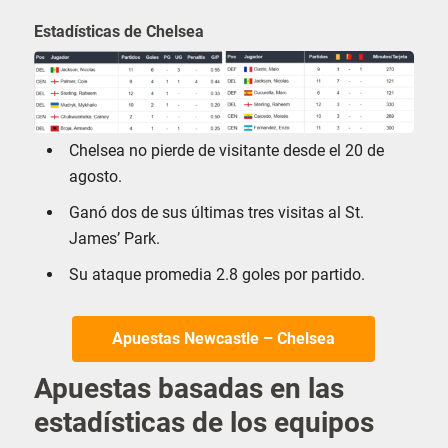
Estadísticas de Chelsea
Chelsea no pierde de visitante desde el 20 de
agosto.
Ganó dos de sus últimas tres visitas al St.
James’ Park.
Su ataque promedia 2.8 goles por partido.
Apuestas Newcastle – Chelsea
Apuestas basadas en las
estadísticas de los equipos