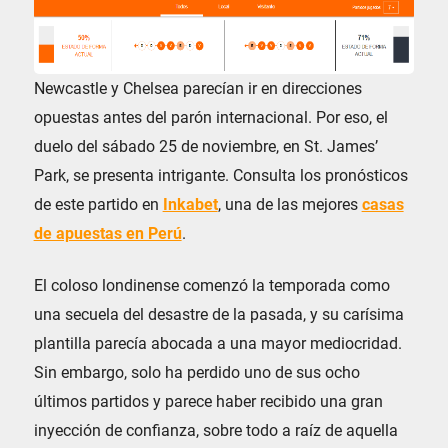
Newcastle y Chelsea parecían ir en direcciones
opuestas antes del parón internacional. Por eso, el
duelo del sábado 25 de noviembre, en St. James’
Park, se presenta intrigante. Consulta los pronósticos
de este partido en
Inkabet
, una de las mejores
casas
de apuestas en Perú
.
El coloso londinense comenzó la temporada como
una secuela del desastre de la pasada, y su carísima
plantilla parecía abocada a una mayor mediocridad.
Sin embargo, solo ha perdido uno de sus ocho
últimos partidos y parece haber recibido una gran
inyección de confianza, sobre todo a raíz de aquella