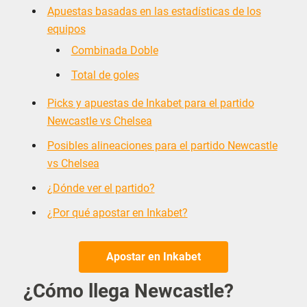
Apuestas basadas en las estadísticas de los
equipos
Combinada Doble
Total de goles
Picks y apuestas de Inkabet para el partido
Newcastle vs Chelsea
Posibles alineaciones para el partido Newcastle
vs Chelsea
¿Dónde ver el partido?
¿Por qué apostar en Inkabet?
Apostar en Inkabet
¿Cómo llega Newcastle?