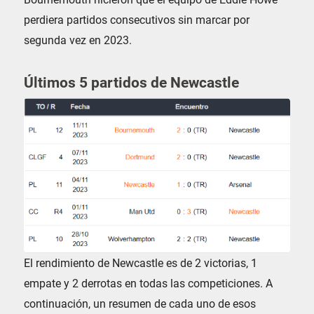
perdiera partidos consecutivos sin marcar por
segunda vez en 2023.
Últimos 5 partidos de Newcastle
El rendimiento de Newcastle es de 2 victorias, 1
empate y 2 derrotas en todas las competiciones. A
continuación, un resumen de cada uno de esos