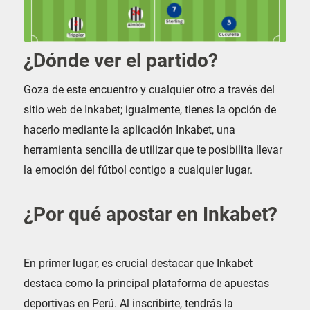
¿Dónde ver el partido?
Goza de este encuentro y cualquier otro a través del
sitio web de Inkabet; igualmente, tienes la opción de
hacerlo mediante la aplicación Inkabet, una
herramienta sencilla de utilizar que te posibilita llevar
la emoción del fútbol contigo a cualquier lugar.
¿Por qué apostar en Inkabet?
En primer lugar, es crucial destacar que Inkabet
destaca como la principal plataforma de apuestas
deportivas en Perú. Al inscribirte, tendrás la