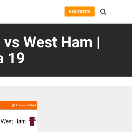
Registrarte
l vs West Ham |
a 19