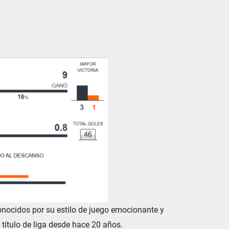
onocidos por su estilo de juego emocionante y
título de liga desde hace 20 años.