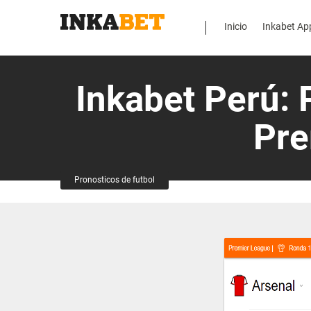
Inicio
Inkabet Ap
Inkabet Perú: 
Pre
Pronosticos de futbol