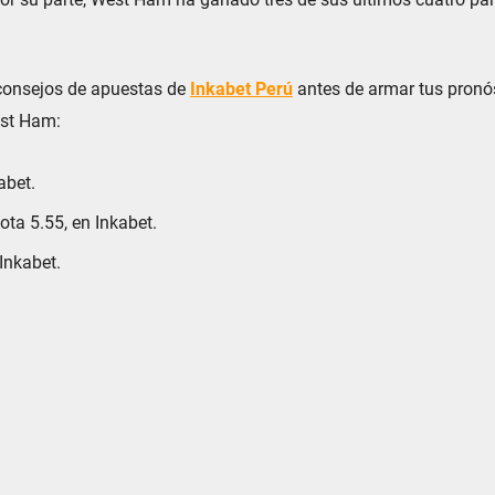
consejos de apuestas de
Inkabet Perú
antes de armar tus pronó
est Ham:
kabet.
ta 5.55, en Inkabet.
Inkabet.