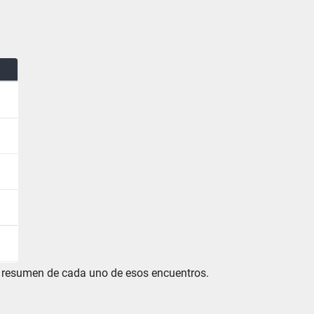
un resumen de cada uno de esos encuentros.