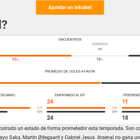
Apostar en Inkabet
l?
a mostrado un estado de forma prometedor esta temporada. Son c
ayo Saka, Martin Ødegaard y Gabriel Jesus. Arsenal no gana un 