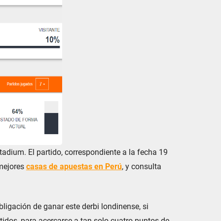
adium. El partido, correspondiente a la fecha 19
 mejores
casas de apuestas en Perú
, y consulta
bligación de ganar este derbi londinense, si
tidos, para acercarse a tan solo cuatro puntos de