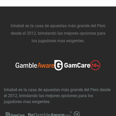
Inkabet es la casa de apuestas más grande del Perú
desde el 2012, brindando las mejores opciones para
los jugadores mas exigentes.
Inkabet es la casa de apuestas más grande del Perú desde
el 2012, brindando las mejores opciones para los
jugadores mas exigentes.