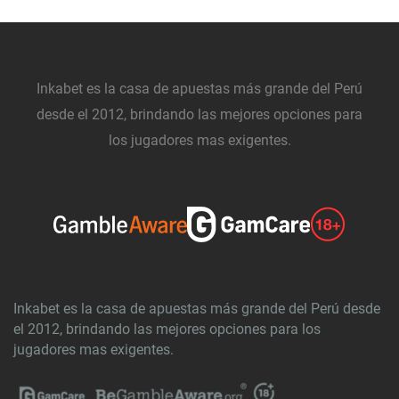
Inkabet es la casa de apuestas más grande del Perú
desde el 2012, brindando las mejores opciones para
los jugadores mas exigentes.
Inkabet es la casa de apuestas más grande del Perú desde
el 2012, brindando las mejores opciones para los
jugadores mas exigentes.