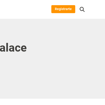
Registrarte
alace