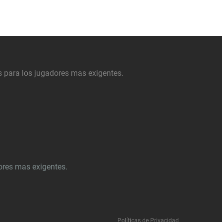
s para los jugadores mas exigentes.
ores mas exigentes.
Políticas de Privacidad