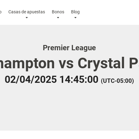
p
Casas de apuestas
Bonos
Blog
Premier League
hampton vs Crystal P
02/04/2025 14:45:00
(UTC-05:00)