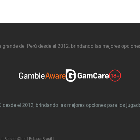
 grande del Perú desde el 2012, brindando las mejores opcione
ú desde el 2012, brindando las mejores opciones para los jugad
u
|
BetssonChile
|
BetssonBrasil
|