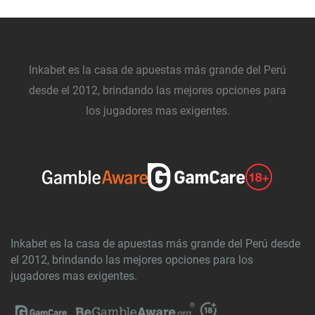
Inkabet es la casa de apuestas más grande del Perú
desde el 2012, brindando las mejores opciones para
los jugadores mas exigentes.
Inkabet es la casa de apuestas más grande del Perú desde
el 2012, brindando las mejores opciones para los
jugadores mas exigentes.