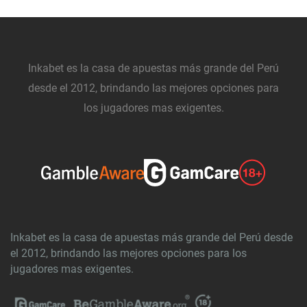
Inkabet es la casa de apuestas más grande del Perú
desde el 2012, brindando las mejores opciones para
los jugadores mas exigentes.
Inkabet es la casa de apuestas más grande del Perú desde
el 2012, brindando las mejores opciones para los
jugadores mas exigentes.