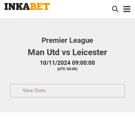
Premier League
Man Utd vs Leicester
10/11/2024 09:00:00
(UTC-05:00)
View Stats