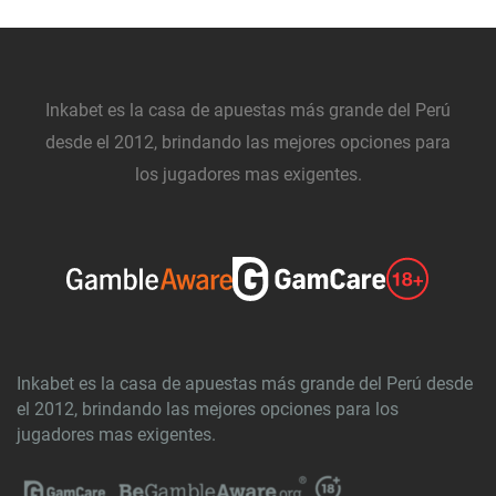
Inkabet es la casa de apuestas más grande del Perú
desde el 2012, brindando las mejores opciones para
los jugadores mas exigentes.
Inkabet es la casa de apuestas más grande del Perú desde
el 2012, brindando las mejores opciones para los
jugadores mas exigentes.