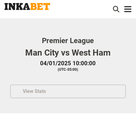
Premier League
Man City vs West Ham
04/01/2025 10:00:00
(UTC-05:00)
View Stats