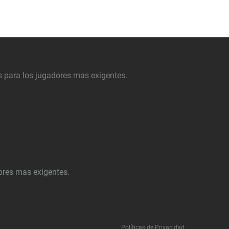
s para los jugadores mas exigentes.
ores mas exigentes.
Políticas de Privacidad