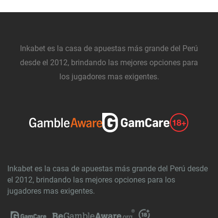
Inkabet es la casa de apuestas más grande del Perú
desde el 2012, brindando las mejores opciones para
los jugadores mas exigentes.
Inkabet es la casa de apuestas más grande del Perú desde
el 2012, brindando las mejores opciones para los
jugadores mas exigentes.