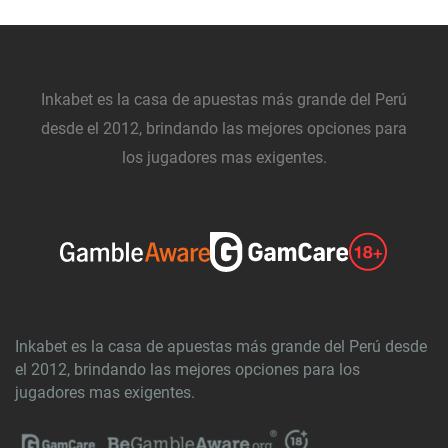
Inkabet es la casa de apuestas más grande del Perú
desde el 2012, brindando las mejores opciones para
los jugadores mas exigentes.
Inkabet es la casa de apuestas más grande del Perú desde
el 2012, brindando las mejores opciones para los
jugadores mas exigentes.