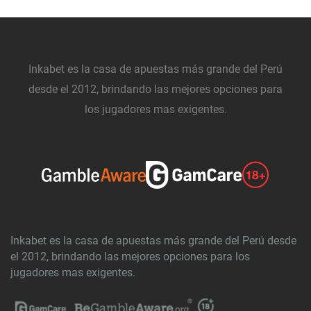
Inkabet es la casa de apuestas más grande del Perú
desde el 2012, brindando las mejores opciones para
los jugadores mas exigentes.
Inkabet es la casa de apuestas más grande del Perú desde
el 2012, brindando las mejores opciones para los
jugadores mas exigentes.