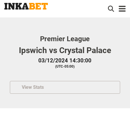
Premier League
Ipswich vs Crystal Palace
03/12/2024 14:30:00
(UTC-05:00)
View Stats