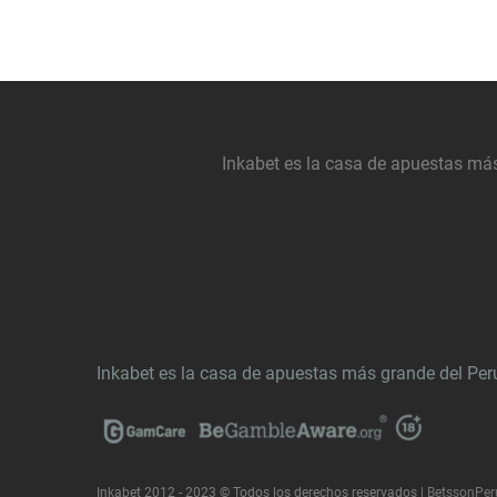
Inkabet es la casa de apuestas más
Inkabet es la casa de apuestas más grande del Per
Inkabet 2012 - 2023 © Todos los derechos reservados |
BetssonPer