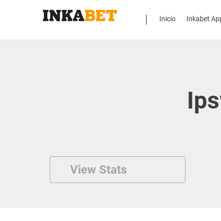
Inicio
Inkabet Ap
Ip
View Stats