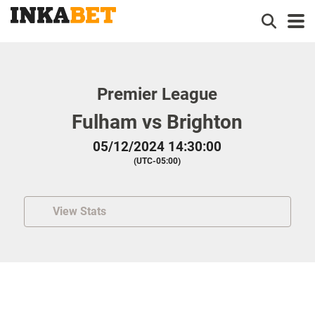
Premier League
Fulham vs Brighton
05/12/2024 14:30:00
(UTC-05:00)
View Stats