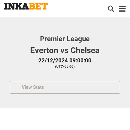
Premier League
Everton vs Chelsea
22/12/2024 09:00:00
(UTC-05:00)
View Stats