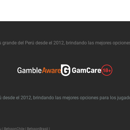
 grande del Perú desde el 2012, brindando las mejores opcione
ú desde el 2012, brindando las mejores opciones para los jugad
u
|
BetssonChile
|
BetssonBrasil
|