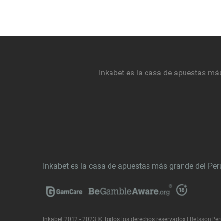
Inkabet es la casa de apuestas más
Inkabet es la casa de apuestas más grande del Per
Inkabet 2012 - 2023 © Todos los derechos reservados |
BetssonPer