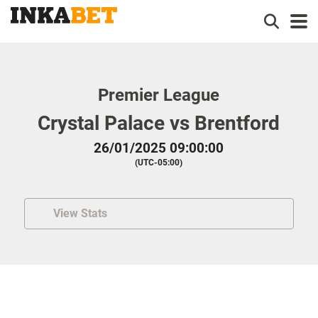
Premier League
Crystal Palace vs Brentford
26/01/2025 09:00:00
(UTC-05:00)
View Stats