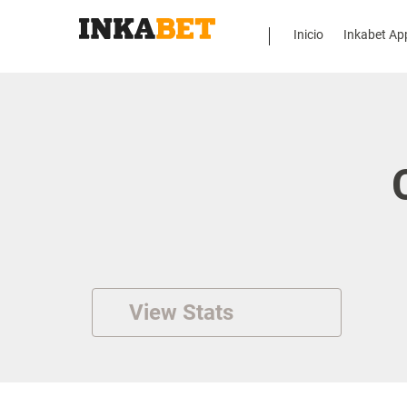
Inicio
Inkabet Ap
View Stats