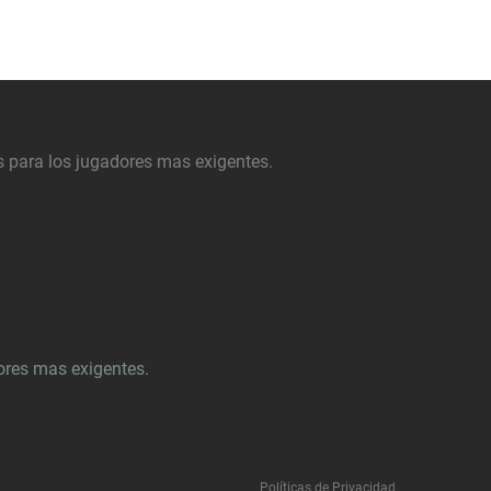
s para los jugadores mas exigentes.
ores mas exigentes.
Políticas de Privacidad