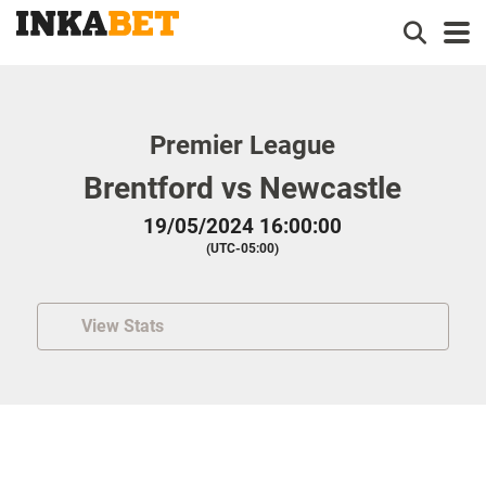
Premier League
Brentford vs Newcastle
19/05/2024 16:00:00
(UTC-05:00)
View Stats