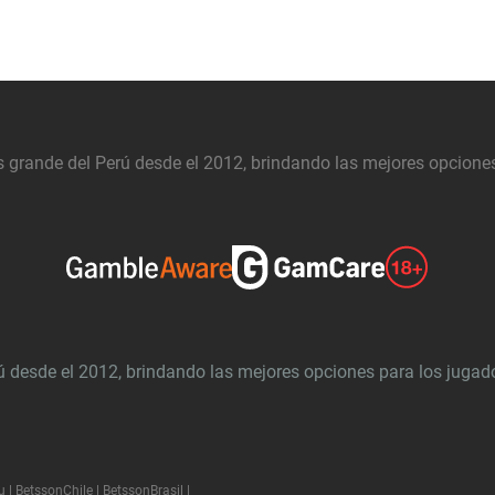
 grande del Perú desde el 2012, brindando las mejores opcione
ú desde el 2012, brindando las mejores opciones para los jugad
u
|
BetssonChile
|
BetssonBrasil
|