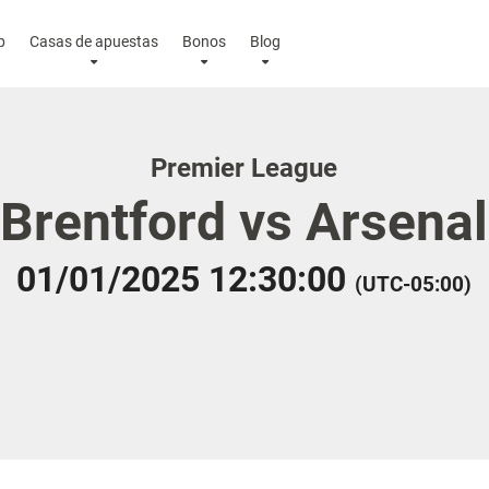
p
Casas de apuestas
Bonos
Blog
Premier League
Brentford vs Arsenal
01/01/2025 12:30:00
(UTC-05:00)