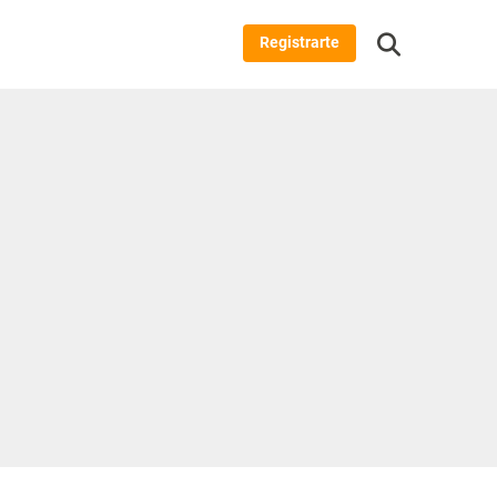
Registrarte