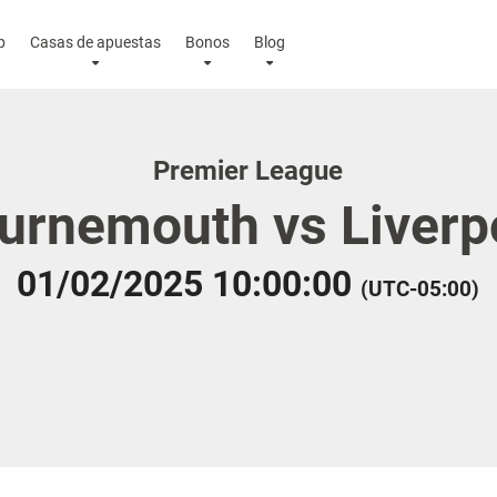
p
Casas de apuestas
Bonos
Blog
Premier League
urnemouth vs Liverp
01/02/2025 10:00:00
(UTC-05:00)