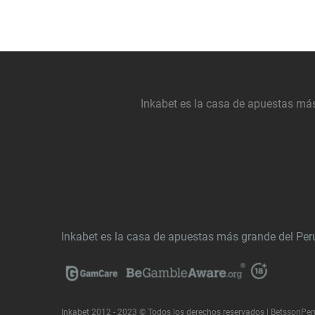
Inkabet es la casa de apuestas más
Inkabet es la casa de apuestas más grande del Per
Inkabet 2012 - 2023 © Todos los derechos reservados |
BetssonPer