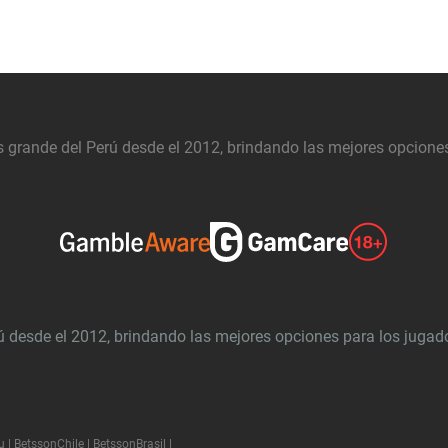
 grande del Perú desde el 2012, brindando las mejores opcione
ú desde el 2012, brindando las mejores opciones para los jugad
u
|
BetssonChile
|
BetssonBrasil
|