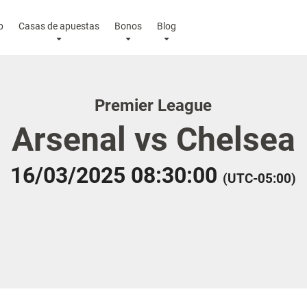
p
Casas de apuestas
Bonos
Blog
Premier League
Arsenal vs Chelsea
16/03/2025 08:30:00
(UTC-05:00)