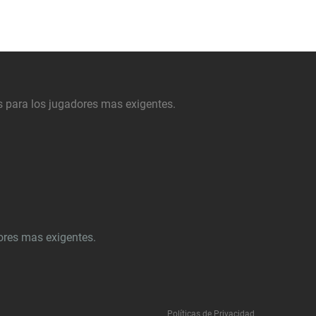
s para los jugadores mas exigentes.
ores mas exigentes.
Políticas de Privacidad