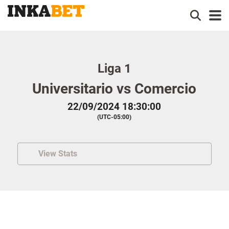
Liga 1
Universitario vs Comercio
22/09/2024 18:30:00
(UTC-05:00)
View Stats