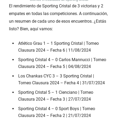
El rendimiento de Sporting Cristal de 3 victorias y 2
empates en todas las competiciones. A continuación,
un resumen de cada uno de esos encuentros. ¿Estás
listo? Bien, aquí vamos:
Atlético Grau 1 – 1 Sporting Cristal | Torneo
Clausura 2024 – Fecha 6 | 11/08/2024
Sporting Cristal 4 – 0 Carlos Mannucci | Torneo
Clausura 2024 – Fecha 5 | 04/08/2024
Los Chankas CYC 3 – 3 Sporting Cristal |
Torneo Clausura 2024 – Fecha 4 | 31/07/2024
Sporting Cristal 5 – 1 Cienciano | Torneo
Clausura 2024 – Fecha 3 | 27/07/2024
Sporting Cristal 4 – 0 Sport Boys | Torneo
Clausura 2024 – Fecha 2 | 21/07/2024