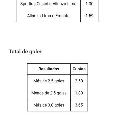
Sporting Cristal o Alianza Lima
1.30
Alianza Lima o Empate
1.59
Total de goles
Resultados
Cuotas
Más de 2.5 goles
2.50
Menos de 2.5 goles
1.80
Más de 3.0 goles
3.65