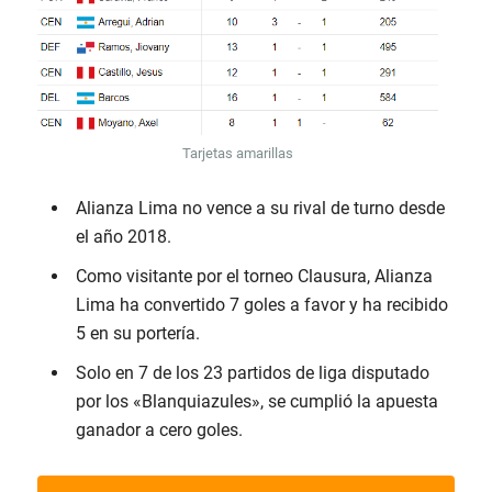
Tarjetas amarillas
Alianza Lima no vence a su rival de turno desde
el año 2018.
Como visitante por el torneo Clausura, Alianza
Lima ha convertido 7 goles a favor y ha recibido
5 en su portería.
Solo en 7 de los 23 partidos de liga disputado
por los «Blanquiazules», se cumplió la apuesta
ganador a cero goles.