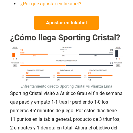
¿Por qué apostar en Inkabet?
Apostar en Inkabet
¿Cómo llega Sporting Cristal?
Enfrentamiento directo Sporting Cristal vs Alianza Lima
Sporting Cristal visitó a Atlético Grau el fin de semana
que pasó y empató 1-1 tras ir perdiendo 1-0 los
primeros 45′ minutos de juego. Por estos días tiene
11 puntos en la tabla general, producto de 3 triunfos,
2 empates y 1 derrota en total. Ahora el objetivo del