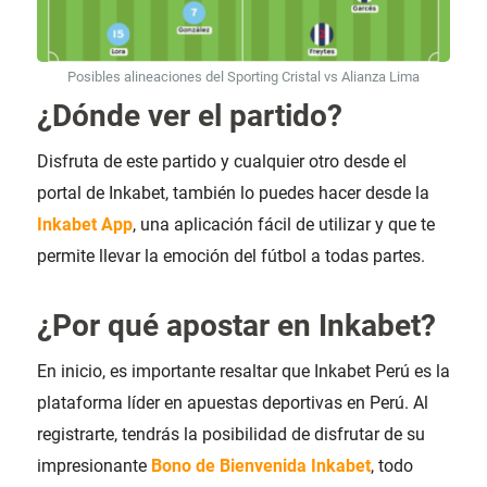
Posibles alineaciones del Sporting Cristal vs Alianza Lima
¿Dónde ver el partido?
Disfruta de este partido y cualquier otro desde el
portal de Inkabet, también lo puedes hacer desde la
Inkabet App
, una aplicación fácil de utilizar y que te
permite llevar la emoción del fútbol a todas partes.
¿Por qué apostar en Inkabet?
En inicio, es importante resaltar que Inkabet Perú es la
plataforma líder en apuestas deportivas en Perú. Al
registrarte, tendrás la posibilidad de disfrutar de su
impresionante
Bono de Bienvenida Inkabet
, todo