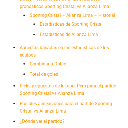
pronósticos Sporting Cristal vs Alianza Lima
Sporting Cristal – Alianza Lima – Historial
Estadísticas de Sporting Cristal
Estadísticas de Alianza Lima
Apuestas basadas en las estadísticas de los
equipos
Combinada Doble
Total de goles
Picks y apuestas de Inkabet Perú para el partido
Sporting Cristal vs Alianza Lima
Posibles alineaciones para el partido Sporting
Cristal vs Alianza Lima
¿Dónde ver el partido?