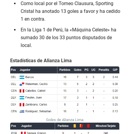
Como local por el Torneo Clausura, Sporting
Cristal ha anotado 13 goles a favor y ha cedido
1 en contra.
En la Liga 1 de Perú, la «Máquina Celeste» ha
sumado 30 de los 33 puntos disputados de
local.
Estadísticas de
Alianza Lima
Goles de Alianza Lima