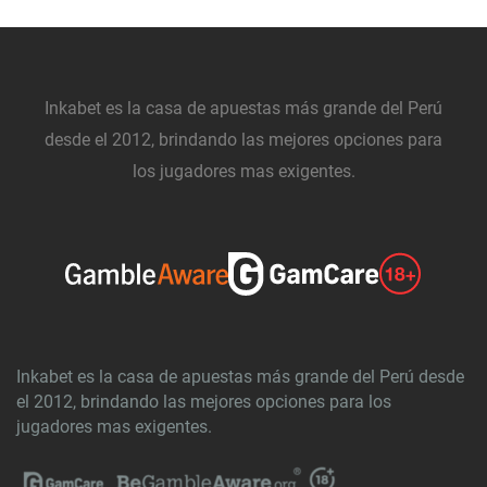
Inkabet es la casa de apuestas más grande del Perú
desde el 2012, brindando las mejores opciones para
los jugadores mas exigentes.
Inkabet es la casa de apuestas más grande del Perú desde
el 2012, brindando las mejores opciones para los
jugadores mas exigentes.