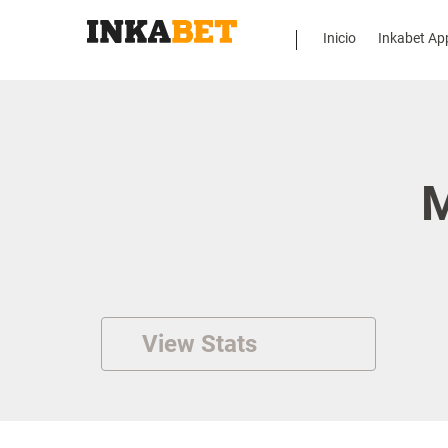
Inicio
Inkabet Ap
M
View Stats