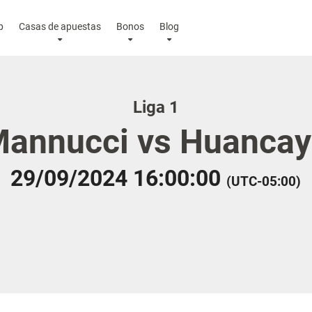
p
Casas de apuestas
Bonos
Blog
Liga 1
annucci vs Huanca
29/09/2024 16:00:00
(UTC-05:00)