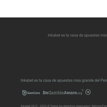
Inkabet es la casa de apuestas más
Inkabet es la casa de apuestas más grande del Per
Inkabet 2012 - 2023 © Todos los derechos reservados |
BetssonPer