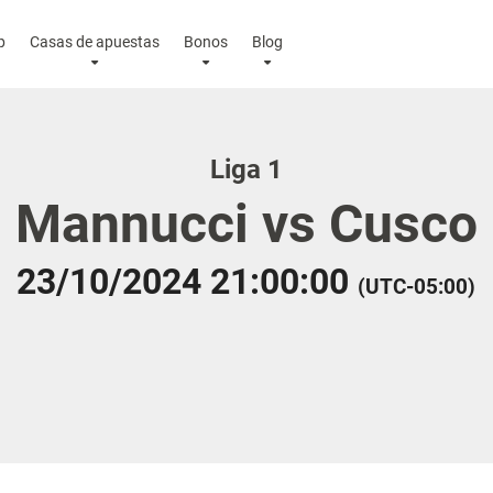
p
Casas de apuestas
Bonos
Blog
Liga 1
Mannucci vs Cusco
23/10/2024 21:00:00
(UTC-05:00)