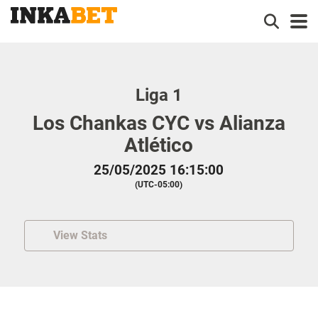
Liga 1
Los Chankas CYC vs Alianza
Atlético
25/05/2025 16:15:00
(UTC-05:00)
View Stats