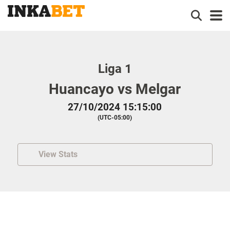
Liga 1
Huancayo vs Melgar
27/10/2024 15:15:00
(UTC-05:00)
View Stats