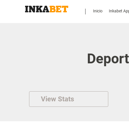
Inicio
Inkabet Ap
Deport
View Stats