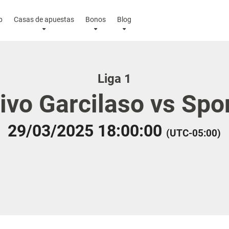
p
Casas de apuestas
Bonos
Blog
Liga 1
ivo Garcilaso vs Spo
29/03/2025 18:00:00
(UTC-05:00)