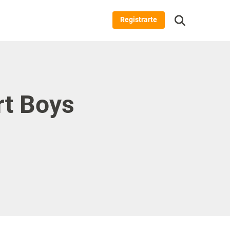
Registrarte
rt Boys