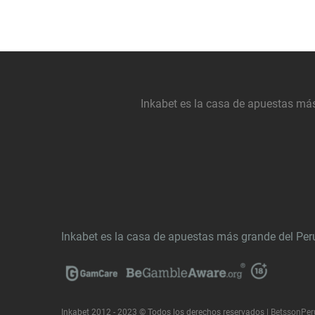
Inkabet es la casa de apuestas más
Inkabet es la casa de apuestas más grande del Per
Inkabet 2012 - 2023 © Todos los derechos reservados |
BetssonPer