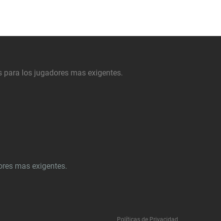
s para los jugadores mas exigentes.
ores mas exigentes.
Políticas de Privacidad