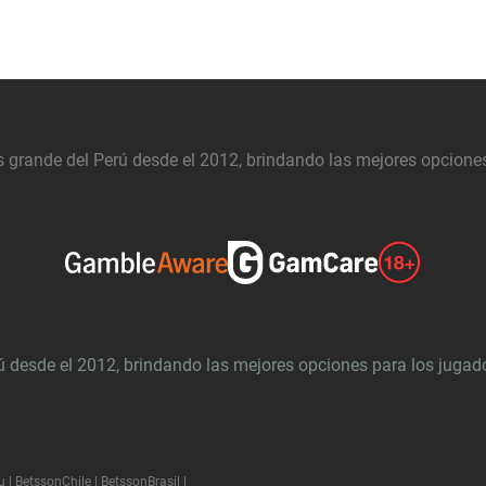
 grande del Perú desde el 2012, brindando las mejores opcione
ú desde el 2012, brindando las mejores opciones para los jugad
u
|
BetssonChile
|
BetssonBrasil
|