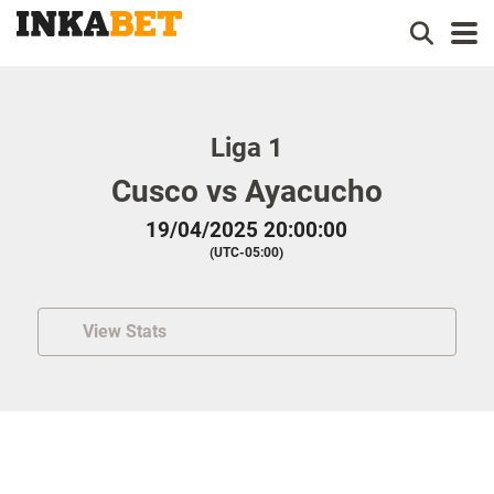
Liga 1
Cusco vs Ayacucho
19/04/2025 20:00:00
(UTC-05:00)
View Stats