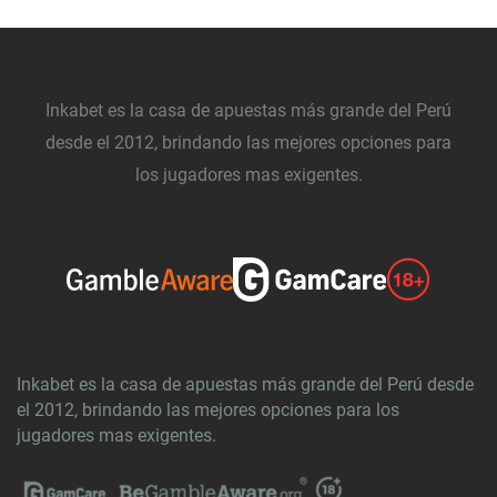
Inkabet es la casa de apuestas más grande del Perú
desde el 2012, brindando las mejores opciones para
los jugadores mas exigentes.
Inkabet es la casa de apuestas más grande del Perú desde
el 2012, brindando las mejores opciones para los
jugadores mas exigentes.