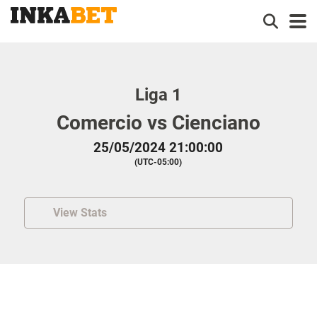
Liga 1
Comercio vs Cienciano
25/05/2024 21:00:00
(UTC-05:00)
View Stats