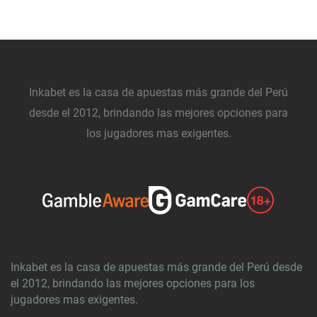
Inkabet es la casa de apuestas más grande del Perú
desde el 2012, brindando las mejores opciones para
los jugadores mas exigentes.
Inkabet es la casa de apuestas más grande del Perú desde
el 2012, brindando las mejores opciones para los
jugadores mas exigentes.