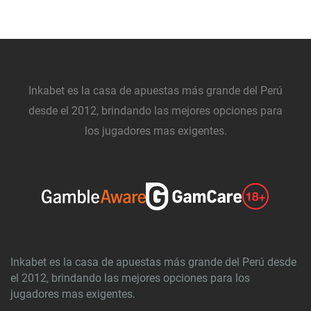
Inkabet es la casa de apuestas más grande del Perú
desde el 2012, brindando las mejores opciones para
los jugadores mas exigentes.
Inkabet es la casa de apuestas más grande del Perú desde
el 2012, brindando las mejores opciones para los
jugadores mas exigentes.