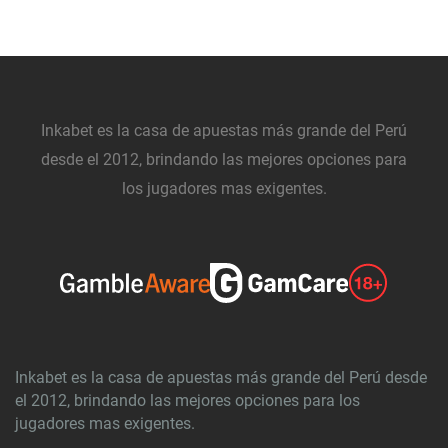
Inkabet es la casa de apuestas más grande del Perú
desde el 2012, brindando las mejores opciones para
los jugadores mas exigentes.
Inkabet es la casa de apuestas más grande del Perú desde
el 2012, brindando las mejores opciones para los
jugadores mas exigentes.