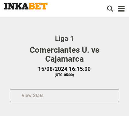
Liga 1
Comerciantes U. vs
Cajamarca
15/08/2024 16:15:00
(UTC-05:00)
View Stats