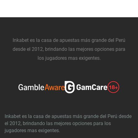
Inkabet es la casa de apuestas más grande del Perú
desde el 2012, brindando las mejores opciones para
los jugadores mas exigentes.
Inkabet es la casa de apuestas más grande del Perú desde
el 2012, brindando las mejores opciones para los
jugadores mas exigentes.