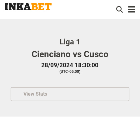
Liga 1
Cienciano vs Cusco
28/09/2024 18:30:00
(UTC-05:00)
View Stats